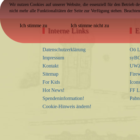
Wir nutzen Cookies auf unserer Website, die essenziell für den Betrieb d
nicht mehr alle Funktionalitäten der Seite zur Verfügung stehen. Beachte
Ich stimme zu
Ich stimme nicht zu
Interne Links
E
Datenschutzerklärung
Oö L
Impressum
syBO
Kontakt
UWZ 
Sitemap
Firew
For Kids
Icon
Hot News!
FF L
Spendeninformation!
Pabn
Cookie-Hinweis ändern!