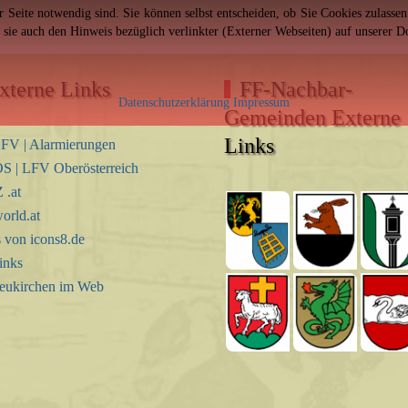
er Seite notwendig sind. Sie können selbst entscheiden, ob Sie Cookies zulass
n sie auch den Hinweis bezüglich verlinkter (Externer Webseiten) auf unserer 
xterne Links
FF-Nachbar-
Datenschutzerklärung
Impressum
Gemeinden Externe
Links
FV | Alarmierungen
S | LFV Oberösterreich
.at
orld.at
s von icons8.de
inks
eukirchen im Web