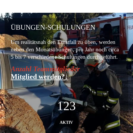
ÜBUNGEN-SCHULUNGEN
Um realitätsnah den Ernstfall zu üben, werden
neben den Monatsübungen, pro Jahr noch circa
5 bis 7 verschiedene Schulungen durchgeführt.
Anzahl Teammitglieder
Mitglied werden?↓
35
RESERVE