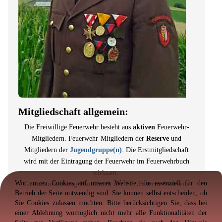
Mitgliedschaft allgemein:
Die Freiwillige Feuerwehr besteht aus
aktiven
Feuerwehr-
Mitgliedern. Feuerwehr-Mitgliedern der
Reserve
und
Mitgliedern der
Jugendgruppe(n)
. Die Erstmitgliedschaft
wird mit der Eintragung der Feuerwehr im Feuerwehrbuch
wirksam.
Wir nutzen Cookies auf unserer Website, die essenziell für den
Grundausbildung-Handbuch der FF/ Externe Webseite
Betrieb der Seite notwendig sind. Sie können selbst entscheiden, ob
Sie Cookies zulassen möchten. Bitte berücksichtigen Sie, dass bei
einer Ablehnung womöglich nicht mehr alle Funktionalitäten der