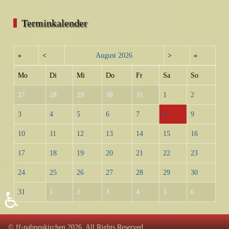
Terminkalender
«
<
August
2026
>
»
Mo
Di
Mi
Do
Fr
Sa
So
27
28
29
30
31
1
2
3
4
5
6
7
8
9
10
11
12
13
14
15
16
17
18
19
20
21
22
23
24
25
26
27
28
29
30
31
1
2
3
4
5
6
♿
© ff-pabneukirchen 2026, All Rights Reserved