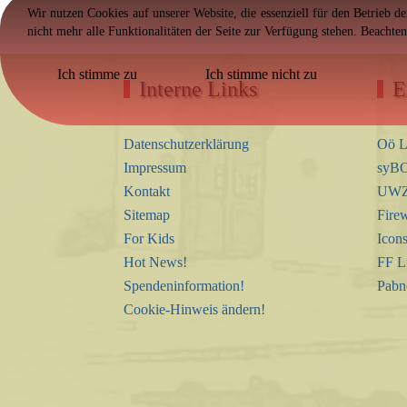
Wir nutzen Cookies auf unserer Website, die essenziell für den Betrieb d
nicht mehr alle Funktionalitäten der Seite zur Verfügung stehen. Beachte
Ich stimme zu
Ich stimme nicht zu
Interne Links
E
Datenschutzerklärung
Oö L
Impressum
syBO
Kontakt
UWZ 
Sitemap
Firew
For Kids
Icon
Hot News!
FF L
Spendeninformation!
Pabn
Cookie-Hinweis ändern!