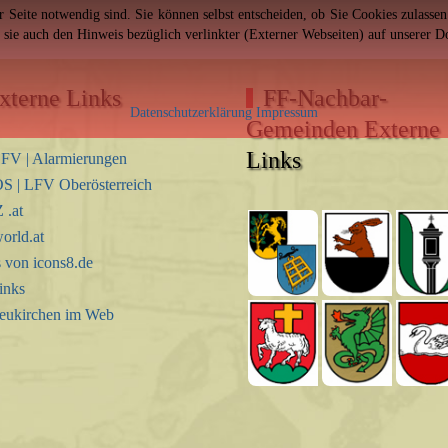
er Seite notwendig sind. Sie können selbst entscheiden, ob Sie Cookies zulass
n sie auch den Hinweis bezüglich verlinkter (Externer Webseiten) auf unserer 
xterne Links
FF-Nachbar-
Datenschutzerklärung
Impressum
Gemeinden Externe
Links
FV | Alarmierungen
S | LFV Oberösterreich
.at
orld.at
s von icons8.de
inks
eukirchen im Web