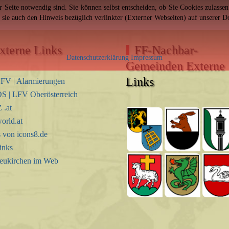
er Seite notwendig sind. Sie können selbst entscheiden, ob Sie Cookies zulass
n sie auch den Hinweis bezüglich verlinkter (Externer Webseiten) auf unserer 
xterne Links
FF-Nachbar-
Datenschutzerklärung
Impressum
Gemeinden Externe
Links
FV | Alarmierungen
S | LFV Oberösterreich
.at
orld.at
s von icons8.de
inks
eukirchen im Web