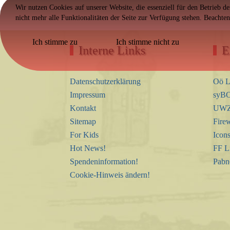
Wir nutzen Cookies auf unserer Website, die essenziell für den Betrieb d
nicht mehr alle Funktionalitäten der Seite zur Verfügung stehen. Beachte
Ich stimme zu
Ich stimme nicht zu
Interne Links
E
Datenschutzerklärung
Oö L
Impressum
syBO
Kontakt
UWZ 
Sitemap
Firew
For Kids
Icon
Hot News!
FF L
Spendeninformation!
Pabn
Cookie-Hinweis ändern!