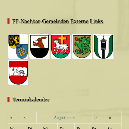
FF-Nachbar-Gemeinden Externe Links
Terminkalender
«
<
August
2026
>
»
Mo
Di
Mi
Do
Fr
Sa
So