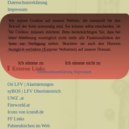
Datenschutzerklärung
Impressum
Kontakt
Wir nutzen Cookies auf unserer Website, die essenziell für den
Sitemap
Betrieb der Seite notwendig sind. Sie können selbst entscheiden, ob
For Kids
Sie Cookies zulassen möchten. Bitte berücksichtigen Sie, dass bei
Hot News!
einer Ablehnung womöglich nicht mehr alle Funktionalitäten der
Spendeninformation!
Seite zur Verfügung stehen. Beachten sie auch den Hinweis
bezüglich verlinkter (Externer Webseiten) auf unserer Domain.
Cookie-Hinweis ändern!
Ich stimme zu
Ich stimme nicht zu
Externe Links
Datenschutzerklärung
Impressum
Oö LFV | Alarmierungen
syBOS | LFV Oberösterreich
UWZ .at
Fireworld.at
Icons von icons8.de
FF Links
Pabneukirchen im Web