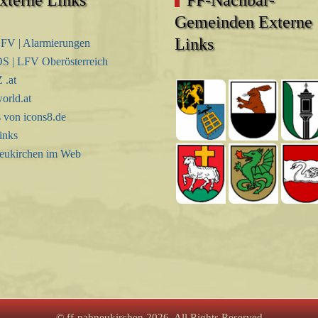
Gemeinden Externe
Links
FV | Alarmierungen
S | LFV Oberösterreich
.at
orld.at
s von icons8.de
inks
eukirchen im Web
© ff-pabneukirchen 2026, All Rights Reserved