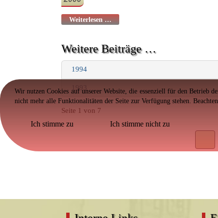
Weiterlesen …
Weitere Beiträge …
1994
1993
Wir nutzen Cookies auf unserer Website, die essenziell für den Betrieb d
nicht mehr alle Funktionalitäten der Seite zur Verfügung stehen. Beachte
Seite 1 von 7
Ich stimme zu
Ich stimme nicht zu
Interne Links
E