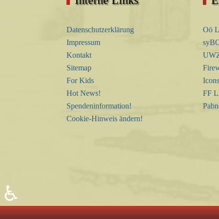
Datenschutzerklärung
Oö L
Impressum
syBO
Kontakt
UWZ 
Sitemap
Firew
For Kids
Icon
Hot News!
FF L
Spendeninformation!
Pabn
Cookie-Hinweis ändern!
♿