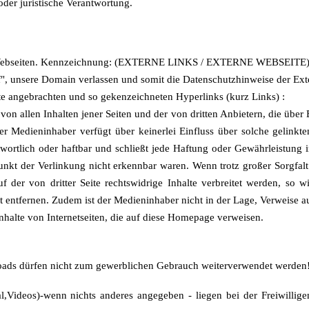
oder juristische Verantwortung.
en Webseiten. Kennzeichnung: (EXTERNE LINKS / EXTERNE WEBSEITE)
uf", unsere Domain verlassen und somit die Datenschutzhinweise der Ext
ite angebrachten und so gekenzeichneten Hyperlinks (kurz Links) :
von allen Inhalten jener Seiten und der von dritten Anbietern, die über
er Medieninhaber verfügt über keinerlei Einfluss über solche gelinkte
twortlich oder haftbar und schließt jede Haftung oder Gewährleistung 
tpunkt der Verlinkung nicht erkennbar waren. Wenn trotz großer Sorgfa
auf der von dritter Seite rechtswidrige Inhalte verbreitet werden, s
rt entfernen. Zudem ist der Medieninhaber nicht in der Lage, Verweise 
Inhalte von Internetseiten, die auf diese Homepage verweisen.
loads dürfen nicht zum gewerblichen Gebrauch weiterverwendet werden
al,Videos)-wenn nichts anderes angegeben - liegen bei der Freiwilli