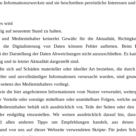
zu Informationszwecken und sie beschreiben persönliche Interessen un
es wird
dig auf neuestem Stand zu halten.
 Medieninhaber keinerlei Gewähr für die Aktualität, Richtigkeit,
rch die Digitalisierung von Daten können Fehler auftreten. Beim 
bei der Darstellung der Daten Abweichungen nicht auszuschließen. Es 
g und in letzter Aktualität dargestellt sind.
e sich auf Schäden materieller oder ideeller Art beziehen, die durc
ter und unvollständiger Informationen verursacht wurden, sind grund
 seitens des Medieninhabers vorliegt.
 wie die hier angebotenen Informationen vom Nutzer verwendet, weite
 Vorteile oder sonstige mittelbare oder unmittelbare Folgen, welche 
Medieninhaber behält sich ausdrücklich vor, Teile der Seiten oder d
er endgültig einzustellen. Wir weisen ausdrücklich darauf hin, das
nd allen anderen Tipps um Empfehlungen handelt, aus denen ke
und von uns auf dieser Webseite verwendeten Skripte: Für jeden Sch