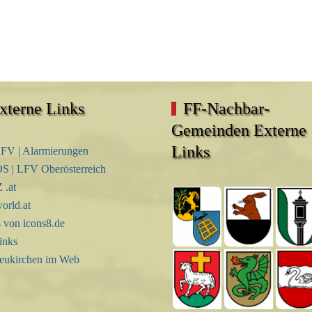
xterne Links
FF-Nachbar-
Gemeinden Externe
Links
FV | Alarmierungen
S | LFV Oberösterreich
.at
orld.at
s von icons8.de
inks
eukirchen im Web