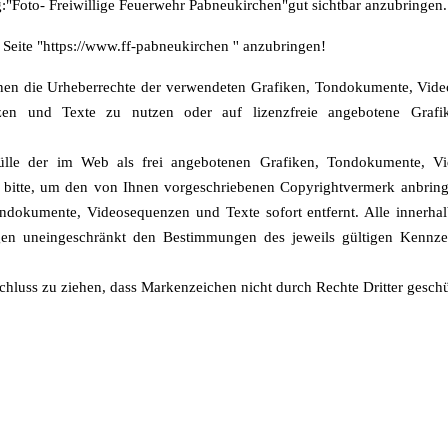
g:"Foto- Freiwillige Feuerwehr Pabneukirchen"gut sichtbar anzubringen.
 Seite "https://www.ff-pabneukirchen '' anzubringen!
tionen die Urheberrechte der verwendeten Grafiken, Tondokumente, Vid
enzen und Texte zu nutzen oder auf lizenzfreie angebotene Graf
 Fülle der im Web als frei angebotenen Grafiken, Tondokumente, V
h bitte, um den von Ihnen vorgeschriebenen Copyrightvermerk anbrin
ndokumente, Videosequenzen und Texte sofort entfernt. Alle innerh
en uneingeschränkt den Bestimmungen des jeweils gültigen Kennzei
chluss zu ziehen, dass Markenzeichen nicht durch Rechte Dritter geschü