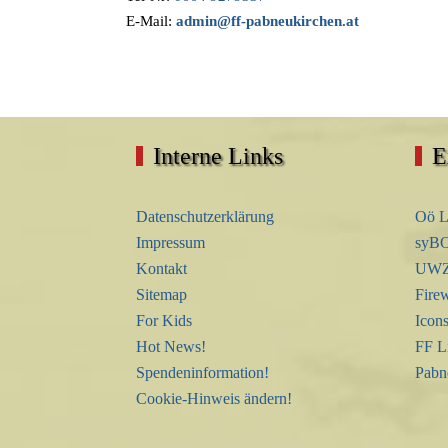
E-Mail:
admin@ff-pabneukirchen.at
Interne Links
E
Datenschutzerklärung
Oö L
Impressum
syBO
Kontakt
UWZ 
Sitemap
Firew
For Kids
Icon
Hot News!
FF L
Spendeninformation!
Pabn
Cookie-Hinweis ändern!