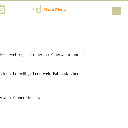
Termine
Mega Menü
Off-Ca
en Feuerwehrregister unter der Feuerwehrnummer
rch die Freiwillige Feuerwehr Pabneukirchen.
erwehr Pabneukirchen.