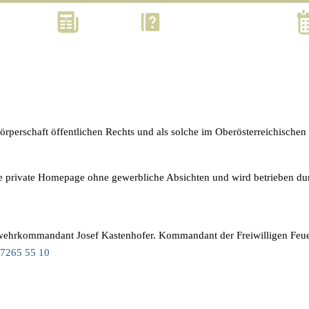
Kontakt
Aktuell
Was? Wann? Wo? Wie?
Körperschaft öffentlichen Rechts und als solche im Oberösterreichisch
eine private Homepage ohne gewerbliche Absichten und wird betrieben du
erwehrkommandant Josef Kastenhofer. Kommandant der Freiwilligen Feu
7265 55 10