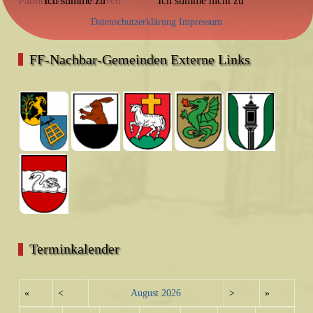
Pabneukirchen im Web
Ich stimme zu
Ich stimme nicht zu
Datenschutzerklärung
Impressum
FF-Nachbar-Gemeinden Externe Links
Terminkalender
«
<
August
2026
>
»