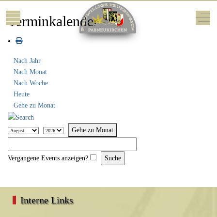
Mobile Menu Toggle
Off-
Terminkalender
Nach Jahr
Nach Monat
Nach Woche
Heute
Gehe zu Monat
Gehe zu Monat
Vergangene Events anzeigen?
Interne Links