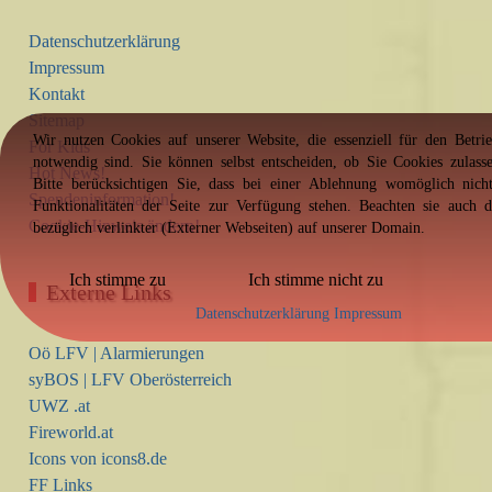
Datenschutzerklärung
Impressum
Kontakt
Sitemap
Wir nutzen Cookies auf unserer Website, die essenziell für den Betrie
For Kids
notwendig sind. Sie können selbst entscheiden, ob Sie Cookies zulass
Hot News!
Bitte berücksichtigen Sie, dass bei einer Ablehnung womöglich nich
Spendeninformation!
Funktionalitäten der Seite zur Verfügung stehen. Beachten sie auch 
Cookie-Hinweis ändern!
bezüglich verlinkter (Externer Webseiten) auf unserer Domain.
Ich stimme zu
Ich stimme nicht zu
Externe Links
Datenschutzerklärung
Impressum
Oö LFV | Alarmierungen
syBOS | LFV Oberösterreich
UWZ .at
Fireworld.at
Icons von icons8.de
FF Links