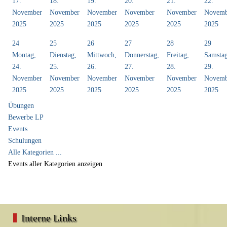
17.
18.
19.
20.
21.
22.
November
November
November
November
November
Novemb
2025
2025
2025
2025
2025
2025
24
25
26
27
28
29
Montag,
Dienstag,
Mittwoch,
Donnerstag,
Freitag,
Samsta
24.
25.
26.
27.
28.
29.
November
November
November
November
November
Novemb
2025
2025
2025
2025
2025
2025
Übungen
Bewerbe LP
Events
Schulungen
Alle Kategorien ...
Events aller Kategorien anzeigen
Interne Links