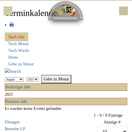
Mobile Menu Toggle
Off-
Terminkalender
Nach Jahr
Nach Monat
Nach Woche
Heute
Gehe zu Monat
Gehe zu Monat
Vorheriges Jahr
2025
Nächstes Jahr
Es wurden keine Events gefunden
Limite der Paginierungsliste
1 - 0 / 0 Einträge
Übungen
Anzeige #
Bewerbe LP