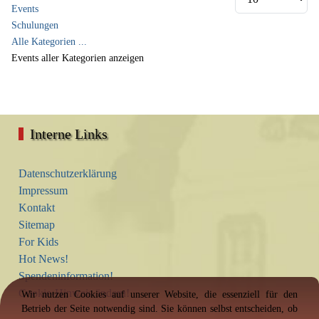
Events
Schulungen
Alle Kategorien ...
Events aller Kategorien anzeigen
Interne Links
Datenschutzerklärung
Impressum
Kontakt
Sitemap
For Kids
Hot News!
Spendeninformation!
Cookie-Hinweis ändern!
Wir nutzen Cookies auf unserer Website, die essenziell für den
Betrieb der Seite notwendig sind. Sie können selbst entscheiden, ob