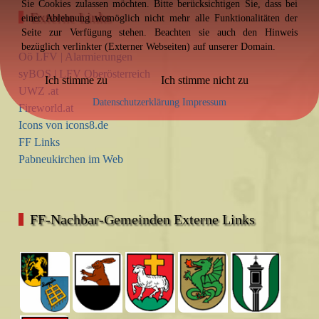
Sie Cookies zulassen möchten. Bitte berücksichtigen Sie, dass bei
Externe Links
einer Ablehnung womöglich nicht mehr alle Funktionalitäten der
Seite zur Verfügung stehen. Beachten sie auch den Hinweis
bezüglich verlinkter (Externer Webseiten) auf unserer Domain.
Oö LFV | Alarmierungen
syBOS | LFV Oberösterreich
Ich stimme zu
Ich stimme nicht zu
UWZ .at
Datenschutzerklärung
Impressum
Fireworld.at
Icons von icons8.de
FF Links
Pabneukirchen im Web
FF-Nachbar-Gemeinden Externe Links