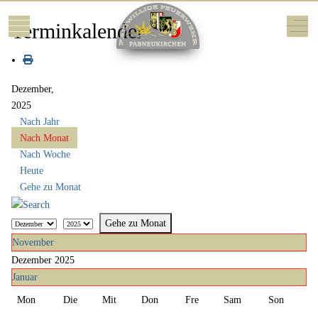
Mobile Menu Toggle
Off-
Terminkalender
Dezember,
2025
Nach Jahr
Nach Monat
Nach Woche
Heute
Gehe zu Monat
Gehe zu Monat
November
Dezember 2025
Januar
Mon
Die
Mit
Don
Fre
Sam
Son