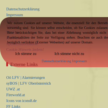
Datenschutzerklärung
Impressum
Kontakt
Wir nutzen Cookies auf unserer Website, die essenziell für den Betrieb
Sitemap
notwendig sind. Sie können selbst entscheiden, ob Sie Cookies zulasse
For Kids
Bitte berücksichtigen Sie, dass bei einer Ablehnung womöglich nicht 
Funktionalitäten der Seite zur Verfügung stehen. Beachten sie auch d
Hot News!
bezüglich verlinkter (Externer Webseiten) auf unserer Domain.
Spendeninformation!
Cookie-Hinweis ändern!
Ich stimme zu
Ich stimme nicht zu
Datenschutzerklärung
Impressum
Externe Links
Oö LFV | Alarmierungen
syBOS | LFV Oberösterreich
UWZ .at
Fireworld.at
Icons von icons8.de
FF Links