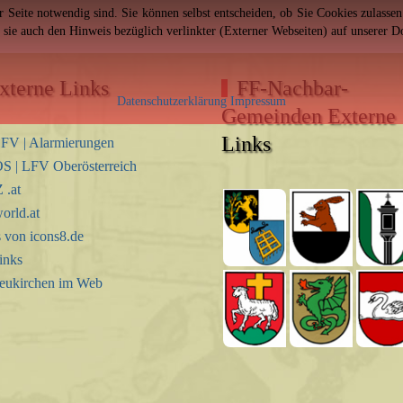
er Seite notwendig sind. Sie können selbst entscheiden, ob Sie Cookies zulass
n sie auch den Hinweis bezüglich verlinkter (Externer Webseiten) auf unserer 
xterne Links
FF-Nachbar-
Datenschutzerklärung
Impressum
Gemeinden Externe
Links
FV | Alarmierungen
S | LFV Oberösterreich
.at
orld.at
s von icons8.de
inks
eukirchen im Web