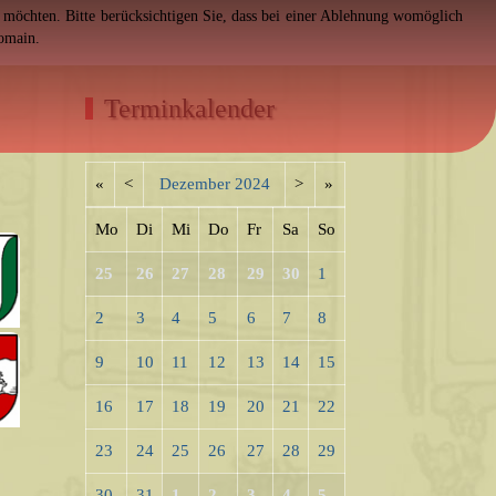
en möchten. Bitte berücksichtigen Sie, dass bei einer Ablehnung womöglich
Domain.
Terminkalender
«
<
Dezember
2024
>
»
Mo
Di
Mi
Do
Fr
Sa
So
25
26
27
28
29
30
1
2
3
4
5
6
7
8
9
10
11
12
13
14
15
16
17
18
19
20
21
22
23
24
25
26
27
28
29
30
31
1
2
3
4
5