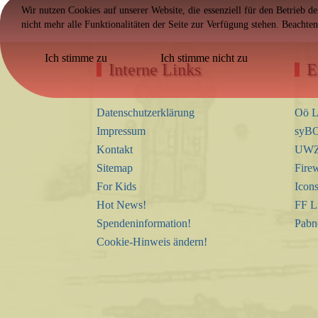
Wir nutzen Cookies auf unserer Website, die essenziell für den Betrieb d
nicht mehr alle Funktionalitäten der Seite zur Verfügung stehen. Beachte
Ich stimme zu
Ich stimme nicht zu
Interne Links
E
Datenschutzerklärung
Oö L
Impressum
syBO
Kontakt
UWZ 
Sitemap
Firew
For Kids
Icon
Hot News!
FF L
Spendeninformation!
Pabn
Cookie-Hinweis ändern!