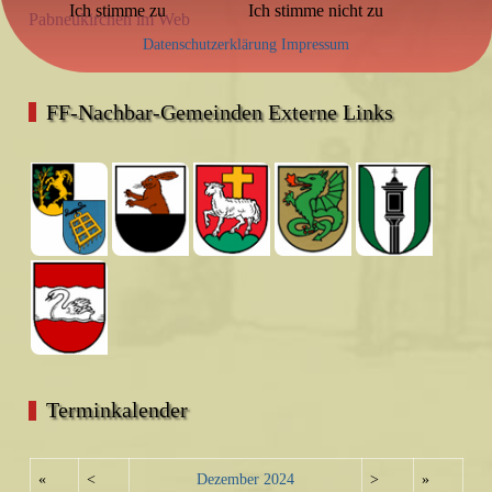
Ich stimme zu
Ich stimme nicht zu
Pabneukirchen im Web
Datenschutzerklärung
Impressum
FF-Nachbar-Gemeinden Externe Links
Terminkalender
«
<
Dezember
2024
>
»