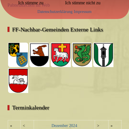
Ich stimme zu
Ich stimme nicht zu
Pabneukirchen im Web
Datenschutzerklärung
Impressum
FF-Nachbar-Gemeinden Externe Links
Terminkalender
«
<
Dezember
2024
>
»