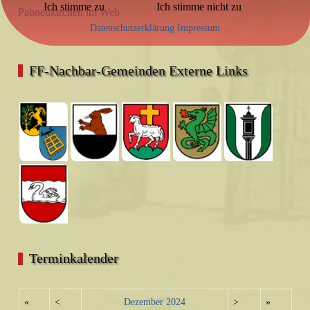
Ich stimme zu
Ich stimme nicht zu
Pabneukirchen im Web
Datenschutzerklärung
Impressum
FF-Nachbar-Gemeinden Externe Links
Terminkalender
«
<
Dezember
2024
>
»