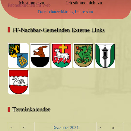
Ich stimme zu
Ich stimme nicht zu
Pabneukirchen im Web
Datenschutzerklärung
Impressum
FF-Nachbar-Gemeinden Externe Links
Terminkalender
«
<
Dezember
2024
>
»