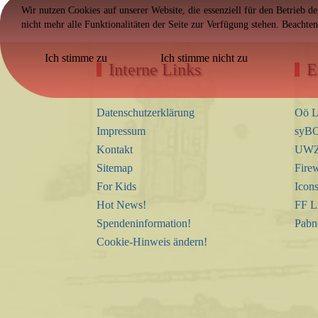
Wir nutzen Cookies auf unserer Website, die essenziell für den Betrieb d
nicht mehr alle Funktionalitäten der Seite zur Verfügung stehen. Beachte
Ich stimme zu
Ich stimme nicht zu
Interne Links
E
Datenschutzerklärung
Oö L
Impressum
syBO
Kontakt
UWZ 
Sitemap
Firew
For Kids
Icon
Hot News!
FF L
Spendeninformation!
Pabn
Cookie-Hinweis ändern!