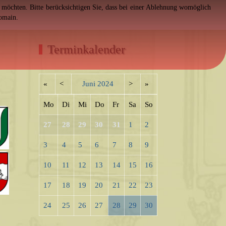
en möchten. Bitte berücksichtigen Sie, dass bei einer Ablehnung womöglich
Domain.
Terminkalender
«
<
Juni
2024
>
»
Mo
Di
Mi
Do
Fr
Sa
So
27
28
29
30
31
1
2
3
4
5
6
7
8
9
10
11
12
13
14
15
16
17
18
19
20
21
22
23
24
25
26
27
28
29
30