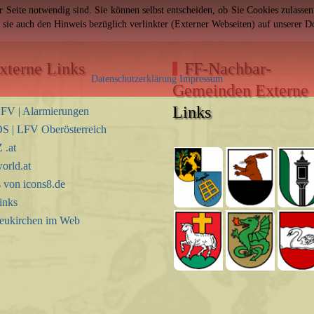
er Seite notwendig sind. Sie können selbst entscheiden, ob Sie Cookies zulass
n sie auch den Hinweis bezüglich verlinkter (Externer Webseiten) auf unserer 
xterne Links
FF-Nachbar-
Datenschutzerklärung
Impressum
Gemeinden Externe
Links
FV | Alarmierungen
S | LFV Oberösterreich
.at
orld.at
s von icons8.de
inks
eukirchen im Web