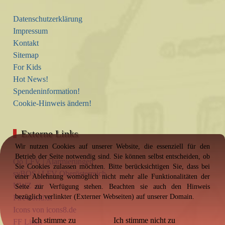
Datenschutzerklärung
Impressum
Kontakt
Sitemap
For Kids
Hot News!
Spendeninformation!
Cookie-Hinweis ändern!
Externe Links
Wir nutzen Cookies auf unserer Website, die essenziell für den
Betrieb der Seite notwendig sind. Sie können selbst entscheiden, ob
Oö LFV | Alarmierungen
Sie Cookies zulassen möchten. Bitte berücksichtigen Sie, dass bei
syBOS | LFV Oberösterreich
einer Ablehnung womöglich nicht mehr alle Funktionalitäten der
UWZ .at
Seite zur Verfügung stehen. Beachten sie auch den Hinweis
bezüglich verlinkter (Externer Webseiten) auf unserer Domain.
Fireworld.at
Icons von icons8.de
Ich stimme zu
Ich stimme nicht zu
FF Links