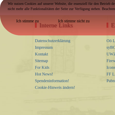
Wir nutzen Cookies auf unserer Website, die essenziell für den Betrieb d
nicht mehr alle Funktionalitäten der Seite zur Verfügung stehen. Beachte
Ich stimme zu
Ich stimme nicht zu
Interne Links
E
Datenschutzerklärung
Oö L
Impressum
syBO
Kontakt
UWZ 
Sitemap
Firew
For Kids
Icon
Hot News!
FF L
Spendeninformation!
Pabn
Cookie-Hinweis ändern!