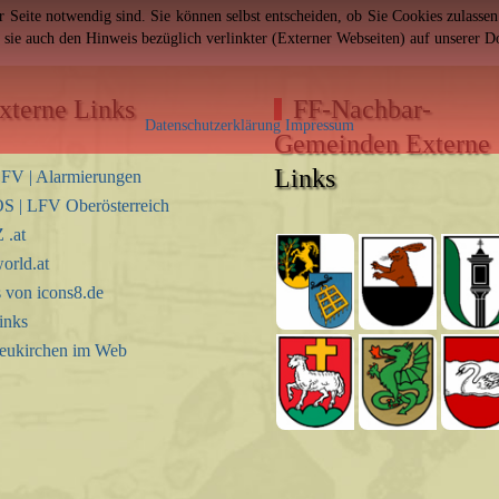
er Seite notwendig sind. Sie können selbst entscheiden, ob Sie Cookies zulass
n sie auch den Hinweis bezüglich verlinkter (Externer Webseiten) auf unserer 
xterne Links
FF-Nachbar-
Datenschutzerklärung
Impressum
Gemeinden Externe
Links
FV | Alarmierungen
S | LFV Oberösterreich
.at
orld.at
s von icons8.de
inks
eukirchen im Web