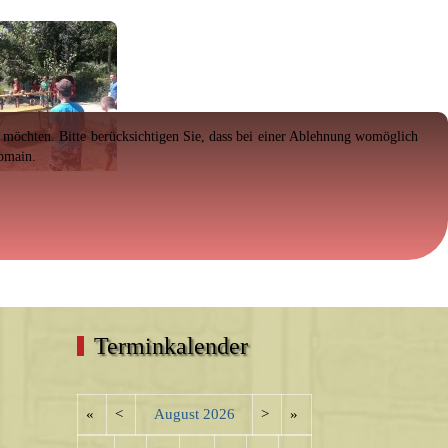
en möchten. Bitte berücksichtigen Sie, dass bei einer Ablehnung womöglich
Domain.
Terminkalender
«
<
August
2026
>
»