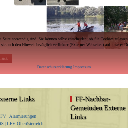
er Seite notwendig sind. Sie können selbst entscheiden, ob Sie Cookies zulass
n sie auch den Hinweis bezüglich verlinkter (Externer Webseiten) auf unserer 
eriger Beitrag: Wissenswertes
rück
Datenschutzerklärung
Impressum
xterne Links
FF-Nachbar-
Gemeinden Externe
Links
FV | Alarmierungen
S | LFV Oberösterreich